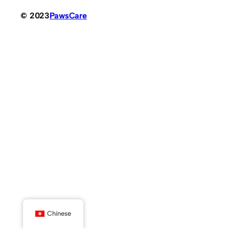
© 2023
PawsCare
Chinese