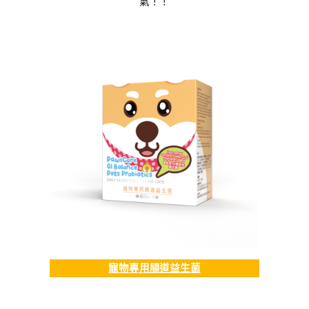
氣！！
寵物專用腸道益生菌